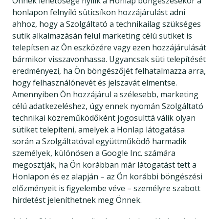
Önnek lehetősége nyílik a Honlap böngészésekor a
honlapon felnyíló süticsíkon hozzájárulást adni
ahhoz, hogy a Szolgáltató a technikailag szükséges
sütik alkalmazásán felül marketing célú sütiket is
telepítsen az Ön eszközére vagy ezen hozzájárulását
bármikor visszavonhassa. Ugyancsak süti telepítését
eredményezi, ha Ön böngészőjét felhatalmazza arra,
hogy felhasználónevét és jelszavát elmentse.
Amennyiben Ön hozzájárul a szélesebb, marketing
célú adatkezeléshez, úgy ennek nyomán Szolgáltató
technikai közreműködőként jogosulttá válik olyan
sütiket telepíteni, amelyek a Honlap látogatása
során a Szolgáltatóval együttműködő harmadik
személyek, különösen a Google Inc. számára
megosztják, ha Ön korábban már látogatást tett a
Honlapon és ez alapján – az Ön korábbi böngészési
előzményeit is figyelembe véve – személyre szabott
hirdetést jeleníthetnek meg Önnek.