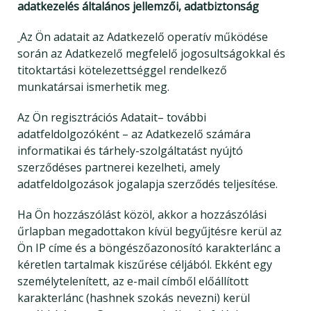
adatkezelés általános jellemzői, adatbiztonság
Az Ön adatait az Adatkezelő operatív működése
során az Adatkezelő megfelelő jogosultságokkal és
titoktartási kötelezettséggel rendelkező
munkatársai ismerhetik meg.
Az Ön regisztrációs Adatait– további
adatfeldolgozóként – az Adatkezelő számára
informatikai és tárhely-szolgáltatást nyújtó
szerződéses partnerei kezelheti, amely
adatfeldolgozások jogalapja szerződés teljesítése.
Ha Ön hozzászólást közöl, akkor a hozzászólási
űrlapban megadottakon kívül begyűjtésre kerül az
Ön IP címe és a böngészőazonosító karakterlánc a
kéretlen tartalmak kiszűrése céljából. Ekként egy
személytelenített, az e-mail címből előállított
karakterlánc (hashnek szokás nevezni) kerül