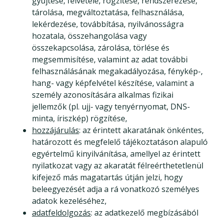
gyűjtése, felvétele, rögzítése, rendszerezése,
tárolása, megváltoztatása, felhasználása,
lekérdezése, továbbítása, nyilvánosságra
hozatala, összehangolása vagy
összekapcsolása, zárolása, törlése és
megsemmisítése, valamint az adat további
felhasználásának megakadályozása, fénykép-,
hang- vagy képfelvétel készítése, valamint a
személy azonosítására alkalmas fizikai
jellemzők (pl. ujj- vagy tenyérnyomat, DNS-
minta, íriszkép) rögzítése,
hozzájárulás
: az érintett akaratának önkéntes,
határozott és megfelelő tájékoztatáson alapuló
egyértelmű kinyilvánítása, amellyel az érintett
nyilatkozat vagy az akaratát félreérthetetlenül
kifejező más magatartás útján jelzi, hogy
beleegyezését adja a rá vonatkozó személyes
adatok kezeléséhez,
adatfeldolgozás
: az adatkezelő megbízásából