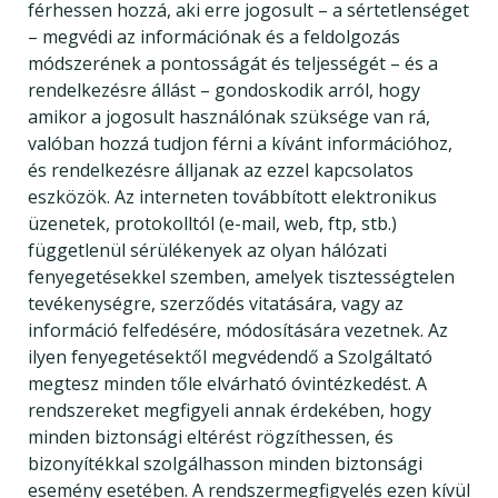
férhessen hozzá, aki erre jogosult – a sértetlenséget
– megvédi az információnak és a feldolgozás
módszerének a pontosságát és teljességét – és a
rendelkezésre állást – gondoskodik arról, hogy
amikor a jogosult használónak szüksége van rá,
valóban hozzá tudjon férni a kívánt információhoz,
és rendelkezésre álljanak az ezzel kapcsolatos
eszközök. Az interneten továbbított elektronikus
üzenetek, protokolltól (e-mail, web, ftp, stb.)
függetlenül sérülékenyek az olyan hálózati
fenyegetésekkel szemben, amelyek tisztességtelen
tevékenységre, szerződés vitatására, vagy az
információ felfedésére, módosítására vezetnek. Az
ilyen fenyegetésektől megvédendő a Szolgáltató
megtesz minden tőle elvárható óvintézkedést. A
rendszereket megfigyeli annak érdekében, hogy
minden biztonsági eltérést rögzíthessen, és
bizonyítékkal szolgálhasson minden biztonsági
esemény esetében. A rendszermegfigyelés ezen kívül