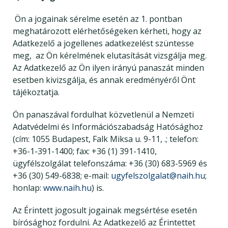
Ön a jogainak sérelme esetén az 1. pontban
meghatározott elérhetőségeken kérheti, hogy az
Adatkezelő a jogellenes adatkezelést szüntesse
meg, az Ön kérelmének elutasítását vizsgálja meg.
Az Adatkezelő az Ön ilyen irányú panaszát minden
esetben kivizsgálja, és annak eredményéről Önt
tájékoztatja.
Ön panaszával fordulhat közvetlenül a Nemzeti
Adatvédelmi és Információszabadság Hatósághoz
(cím: 1055 Budapest, Falk Miksa u. 9-11, .; telefon:
+36-1-391-1400; fax: +36 (1) 391-1410,
ügyfélszolgálat telefonszáma: +36 (30) 683-5969 és
+36 (30) 549-6838; e-mail:
ugyfelszolgalat@naih.hu
;
honlap:
www.naih.hu
) is.
Az Érintett jogosult jogainak megsértése esetén
bírósághoz fordulni. Az Adatkezelő az Érintettet