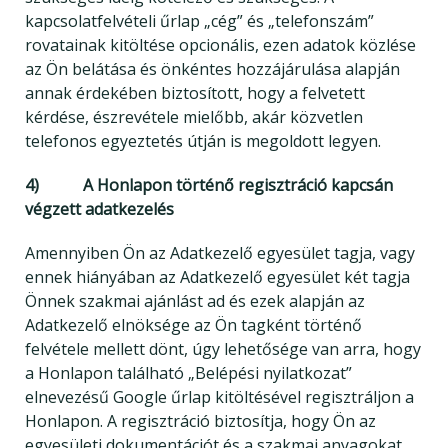
kapcsolatfelvételi űrlap „cég” és „telefonszám”
rovatainak kitöltése opcionális, ezen adatok közlése
az Ön belátása és önkéntes hozzájárulása alapján
annak érdekében biztosított, hogy a felvetett
kérdése, észrevétele mielőbb, akár közvetlen
telefonos egyeztetés útján is megoldott legyen.
4) A Honlapon történő regisztráció kapcsán
végzett adatkezelés
Amennyiben Ön az Adatkezelő egyesület tagja, vagy
ennek hiányában az Adatkezelő egyesület két tagja
Önnek szakmai ajánlást ad és ezek alapján az
Adatkezelő elnöksége az Ön tagként történő
felvétele mellett dönt, úgy lehetősége van arra, hogy
a Honlapon található „Belépési nyilatkozat”
elnevezésű Google űrlap kitöltésével regisztráljon a
Honlapon. A regisztráció biztosítja, hogy Ön az
egyesületi dokumentációt és a szakmai anyagokat