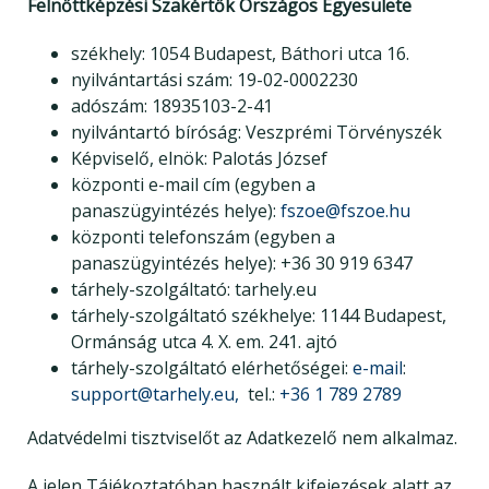
Felnőttképzési Szakértők Országos Egyesülete
székhely: 1054 Budapest, Báthori utca 16.
nyilvántartási szám: 19-02-0002230
adószám: 18935103-2-41
nyilvántartó bíróság: Veszprémi Törvényszék
Képviselő, elnök: Palotás József
központi e-mail cím (egyben a
panaszügyintézés helye):
fszoe@fszoe.hu
központi telefonszám (egyben a
panaszügyintézés helye): +36 30 919 6347
tárhely-szolgáltató: tarhely.eu
tárhely-szolgáltató székhelye: 1144 Budapest,
Ormánság utca 4. X. em. 241. ajtó
tárhely-szolgáltató elérhetőségei:
e-mail
:
support@tarhely.eu,
tel.:
+36 1 789 2789
Adatvédelmi tisztviselőt az Adatkezelő nem alkalmaz.
A jelen Tájékoztatóban használt kifejezések alatt az