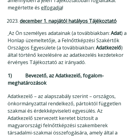
amennyiben a jelen Tájékoztatóban foglaltakat
megértette és
elfogadja
!
december 1. napjától hatályos Tájékoztató
Az Ön személyes adatainak (a továbbiakban:
Adat
) a
Honlap üzemeltetője, a Felnőttképzési Szakértők
Országos Egyesülete (a továbbiakban:
Adatkezelő
)
által történő kezelésére az adatkezelés kezdetekor
érvényes Tájékoztató az irányadó.
1) Bevezető, az Adatkezelő, fogalom-
meghatározások
Adatkezelő – az alapszabály szerint – országos,
önkormányzattal rendelkező, pártoktól független
szakmai és érdekképviseleti egyesülés. Az
Adatkezelő szervezett keretet biztosít a
magyarországi felnőttképzési szakemberek
társadalmi-szakmai összefogására, amely által a