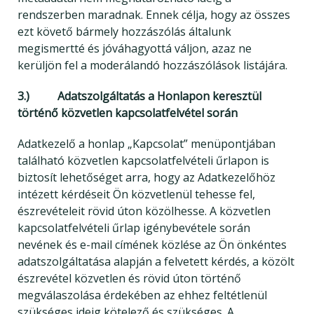
rendszerben maradnak. Ennek célja, hogy az összes
ezt követő bármely hozzászólás általunk
megismertté és jóváhagyottá váljon, azaz ne
kerüljön fel a moderálandó hozzászólások listájára.
3.) Adatszolgáltatás a Honlapon keresztül
történő közvetlen kapcsolatfelvétel során
Adatkezelő a honlap „Kapcsolat” menüpontjában
található közvetlen kapcsolatfelvételi űrlapon is
biztosít lehetőséget arra, hogy az Adatkezelőhöz
intézett kérdéseit Ön közvetlenül tehesse fel,
észrevételeit rövid úton közölhesse. A közvetlen
kapcsolatfelvételi űrlap igénybevétele során
nevének és e-mail címének közlése az Ön önkéntes
adatszolgáltatása alapján a felvetett kérdés, a közölt
észrevétel közvetlen és rövid úton történő
megválaszolása érdekében az ehhez feltétlenül
szükséges ideig kötelező és szükséges. A