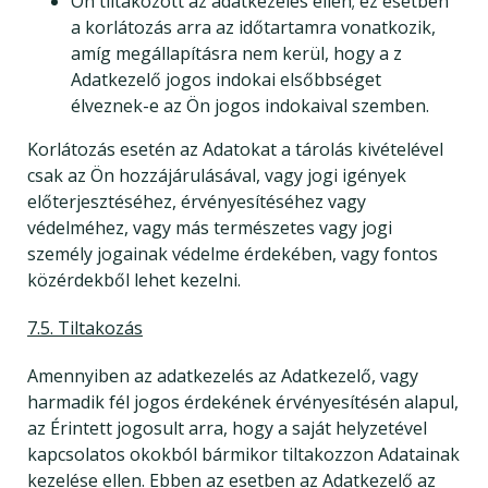
Ön tiltakozott az adatkezelés ellen; ez esetben
a korlátozás arra az időtartamra vonatkozik,
amíg megállapításra nem kerül, hogy a z
Adatkezelő jogos indokai elsőbbséget
élveznek-e az Ön jogos indokaival szemben.
Korlátozás esetén az Adatokat a tárolás kivételével
csak az Ön hozzájárulásával, vagy jogi igények
előterjesztéséhez, érvényesítéséhez vagy
védelméhez, vagy más természetes vagy jogi
személy jogainak védelme érdekében, vagy fontos
közérdekből lehet kezelni.
7.5. Tiltakozás
Amennyiben az adatkezelés az Adatkezelő, vagy
harmadik fél jogos érdekének érvényesítésén alapul,
az Érintett jogosult arra, hogy a saját helyzetével
kapcsolatos okokból bármikor tiltakozzon Adatainak
kezelése ellen. Ebben az esetben az Adatkezelő az