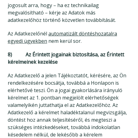
jogosult arra, hogy – ha ez technikailag
megvalósítható – kérje az Adatok más
adatkezelőhöz történő közvetlen továbbítását.
Az Adatkezelőnél
automatizált döntéshozatalra
egyedi ügyekben
nem kerül sor.
8) Az Érintett jogainak biztosítása, az Érintett
kérelmeinek kezelése
Az Adatkezelő a jelen Tájékoztatót, kérésére, az Ön
rendelkezésére bocsátja, továbbá a Honlapon is
elérhetővé teszi. Ön a jogai gyakorlására irányuló
kérelmet az 1. pontban megjelölt elérhetőségek
valamelyikén juttathatja el az Adatkezelőhöz. Az
Adatkezelő a kérelmet haladéktalanul megvizsgálja,
döntést hoz annak teljesítéséről, és megteszi a
szükséges intézkedéseket, továbbá indokolatlan
késedelem nélkül, de lekésőbb a kérelem