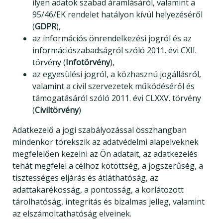
ilyen adatok szabad áramlásáról, valamint a
95/46/EK rendelet hatályon kívül helyezéséről
(
GDPR
),
az információs önrendelkezési jogról és az
információszabadságról szóló 2011. évi CXII.
törvény (
Infotörvény
),
az egyesülési jogról, a közhasznú jogállásról,
valamint a civil szervezetek működéséről és
támogatásáról szóló 2011. évi CLXXV. törvény
(
Civiltörvény
)
Adatkezelő a jogi szabályozással összhangban
mindenkor törekszik az adatvédelmi alapelveknek
megfelelően kezelni az Ön adatait, az adatkezelés
tehát megfelel a célhoz kötöttség, a jogszerűség, a
tisztességes eljárás és átláthatóság, az
adattakarékosság, a pontosság, a korlátozott
tárolhatóság, integritás és bizalmas jelleg, valamint
az elszámoltathatóság elveinek.