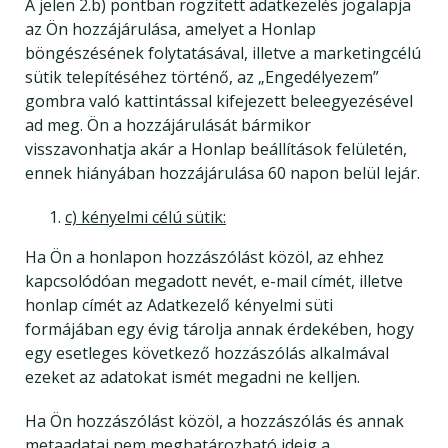
A jelen 2.b) pontban rögzített adatkezelés jogalapja
az Ön hozzájárulása, amelyet a Honlap
böngészésének folytatásával, illetve a marketingcélú
sütik telepítéséhez történő, az „Engedélyezem”
gombra való kattintással kifejezett beleegyezésével
ad meg. Ön a hozzájárulását bármikor
visszavonhatja akár a Honlap beállítások felületén,
ennek hiányában hozzájárulása 60 napon belül lejár.
c) kényelmi célú sütik:
Ha Ön a honlapon hozzászólást közöl, az ehhez
kapcsolódóan megadott nevét, e-mail címét, illetve
honlap címét az Adatkezelő kényelmi süti
formájában egy évig tárolja annak érdekében, hogy
egy esetleges következő hozzászólás alkalmával
ezeket az adatokat ismét megadni ne kelljen.
Ha Ön hozzászólást közöl, a hozzászólás és annak
metaadatai nem meghatározható ideig a