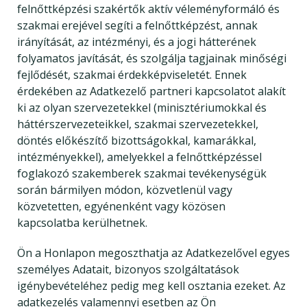
felnőttképzési szakértők aktív véleményformáló és
szakmai erejével segíti a felnőttképzést, annak
irányítását, az intézményi, és a jogi hátterének
folyamatos javítását, és szolgálja tagjainak minőségi
fejlődését, szakmai érdekképviseletét. Ennek
érdekében az Adatkezelő partneri kapcsolatot alakít
ki az olyan szervezetekkel (minisztériumokkal és
háttérszervezeteikkel, szakmai szervezetekkel,
döntés előkészítő bizottságokkal, kamarákkal,
intézményekkel), amelyekkel a felnőttképzéssel
foglakozó szakemberek szakmai tevékenységük
során bármilyen módon, közvetlenül vagy
közvetetten, egyénenként vagy közösen
kapcsolatba kerülhetnek.
Ön a Honlapon megoszthatja az Adatkezelővel egyes
személyes Adatait, bizonyos szolgáltatások
igénybevételéhez pedig meg kell osztania ezeket. Az
adatkezelés valamennyi esetben az Ön