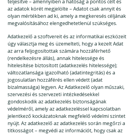
teljesítve – amennyiben a hatóság a pontos célt és
az adatok körét megjelölte – Adatot csak annyit és
olyan mértékben ad ki, amely a megkeresés céljának
megvalósításához elengedhetetlenül szükséges.
Adatkezelő a szoftvereit és az informatikai eszközeit
úgy választja meg és üzemelteti, hogy a kezelt Adat
az arra feljogosítottak számára hozzáférhető
(rendelkezésre állás), annak hitelessége és
hitelesítése biztosított (adatkezelés hitelessége);
változatlansága igazolható (adatintegritás) és a
jogosulatlan hozzáférés ellen védett (adat
bizalmassága) legyen. Az Adatkezelő olyan műszaki,
szervezési és szervezeti intézkedésekkel
gondoskodik az adatkezelés biztonságának
védelméről, amely az adatkezeléssel kapcsolatban
jelentkező kockázatoknak megfelelő védelmi szintet
nyújt. Az adatkezelő az adatkezelés során megőrzi a
titkosságot – megvédi az információt, hogy csak az