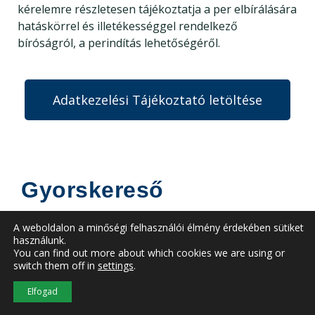
kérelemre részletesen tájékoztatja a per elbírálására
hatáskörrel és illetékességgel rendelkező
bíróságról, a perindítás lehetőségéről.
Adatkezelési Tájékoztató letöltése
Gyorskereső
Search
A weboldalon a minőségi felhasználói élmény érdekében sütiket
for:
használunk.
You can find out more about which cookies we are using or
switch them off in
settings
.
Közelgő esemény
Elfogad