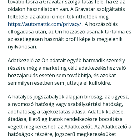
továbbításra a Gravatar szolgáltatás felé, ha ez az
oldalon használatban van. A Gravatar szolgáltatás
feltételei az alábbi címen tekinthetőek meg:
https://automattic.com/privacy/
. A hozzászólás
elfogadása után, az Ön hozzászólásának tartalma és
az esetlegesen használt profil képe is megjelenik
nyilvánosan.
Adatkezelő az Ön adatait egyéb harmadik személy
részére még a marketing célú adatkezeléshez való
hozzájárulás esetén sem továbbítja, és azokat
semmilyen esetben sem juttatja el külföldre.
A hatályos jogszabályok alapján bíróság, az ügyész,
a nyomozó hatóság vagy szabálysértési hatóság,
adóhatóság a tájékoztatás adása, Adatok közlése,
átadása, illetőleg iratok rendelkezésre bocsátása
végett megkeresheti az Adatkezelőt. Az Adatkezelő a
hatóságok részére, jogszerű megkeresésüket