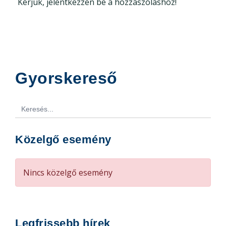
Kérjük, jelentkezzen be a hozzászóláshoz!
Gyorskereső
Search
for:
Közelgő esemény
Nincs közelgő esemény
Legfrissebb hírek