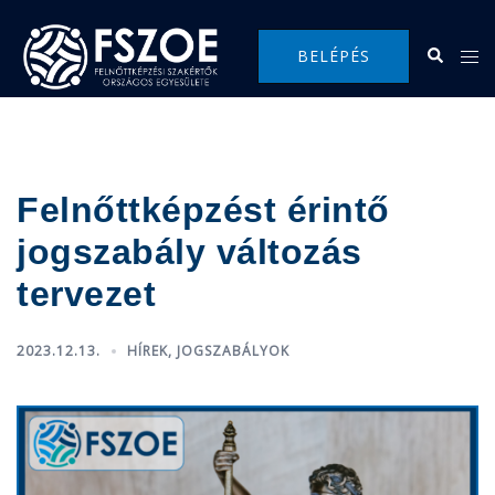
Skip
to
Search
Tog
BELÉPÉS
content
me
Felnőttképzést érintő
jogszabály változás
tervezet
2023.12.13.
HÍREK
,
JOGSZABÁLYOK