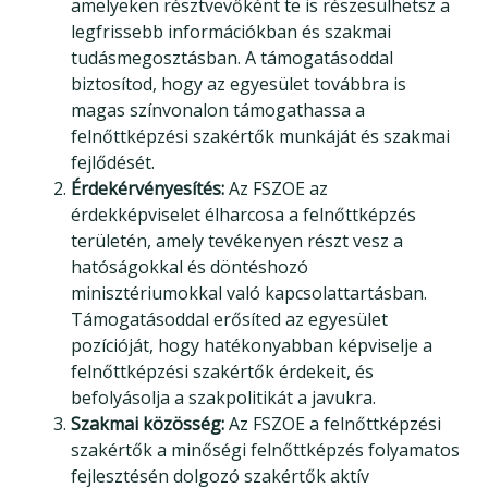
amelyeken résztvevőként te is részesülhetsz a
legfrissebb információkban és szakmai
tudásmegosztásban. A támogatásoddal
biztosítod, hogy az egyesület továbbra is
magas színvonalon támogathassa a
felnőttképzési szakértők munkáját és szakmai
fejlődését.
Érdekérvényesítés:
Az FSZOE az
érdekképviselet élharcosa a felnőttképzés
területén, amely tevékenyen részt vesz a
hatóságokkal és döntéshozó
minisztériumokkal való kapcsolattartásban.
Támogatásoddal erősíted az egyesület
pozícióját, hogy hatékonyabban képviselje a
felnőttképzési szakértők érdekeit, és
befolyásolja a szakpolitikát a javukra.
Szakmai közösség:
Az FSZOE a felnőttképzési
szakértők a minőségi felnőttképzés folyamatos
fejlesztésén dolgozó szakértők aktív