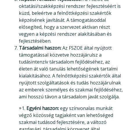
oktatási/szakképzési rendszer fejlesztéséért is
küzd, beleértve a felnőttképzési szakértők
képzésének javítását. A támogatásoddal
elősegíted, hogy a szervezet aktívan részt
vegyen a képzési rendszer alakításában és
fejlesztésében.
Társadalmi haszon:
Az FSZOE által nyújtott
támogatással közvetve hozzájárulsz a
tudásintenzív társadalom fejlődéséhez, az
életen át való tanulás lehetőségének tartalmi
kialakításához. A felnőttképzési szakértők által
nyújtott szolgáltatások és tudás hozzájárulnak
az emberek személyes és szakmai fejlődéséhez,
ami hosszú távon a társadalom javát szolgálja.
+1.
Egyéni haszon:
egy színvonalas munkát
végző közösség tagjaként van lehetőséged
szakmai tudásod fejlesztésére, a változó
gazdasági, társadalmi környezet által