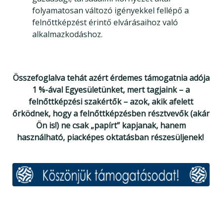
folyamatosan változó igényekkel fellépő a
felnőttképzést érintő elvárásaihoz való
alkalmazkodáshoz.
Ö
sszefoglalva tehát azért érdemes támogatnia adója
1 %-ával Egyesületünket, mert tagjaink – a
felnőttképzési szakértők – azok, akik afelett
őrködnek, hogy a felnőttképzésben résztvevők (akár
Ön is!) ne csak „papírt” kapjanak, hanem
használható, piacképes oktatásban részesüljenek!