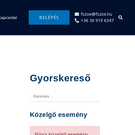
fszoe@fszoe.hu
Search
BELÉPÉS
Kapcsolat
+36 30 919 6347
Gyorskereső
Search
for:
Közelgő esemény
Nincs közelgő esemény