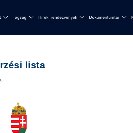
t
Tagság
Hírek, rendezvények
Dokumentumtár
zési lista
K