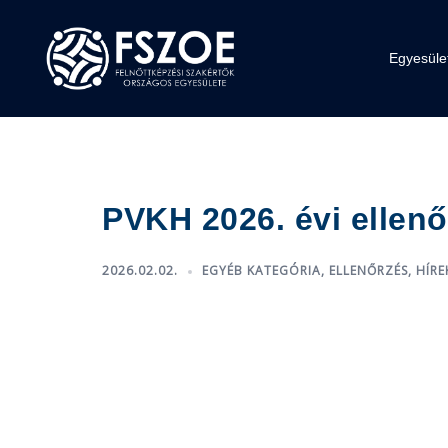
Skip
to
content
Egyesüle
PVKH 2026. évi ellenőr
2026.02.02.
EGYÉB KATEGÓRIA
,
ELLENŐRZÉS
,
HÍRE