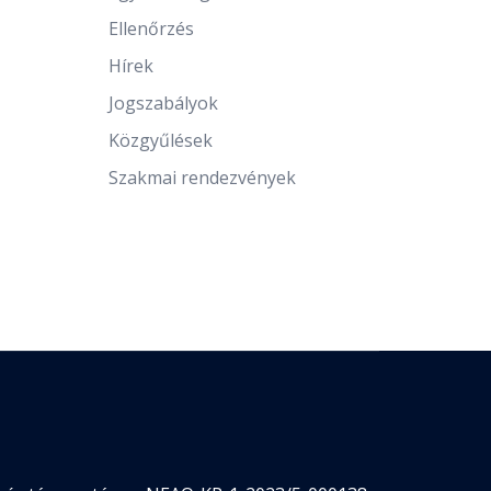
Ellenőrzés
Hírek
Jogszabályok
Közgyűlések
Szakmai rendezvények