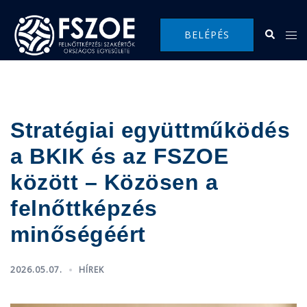
Skip
to
Search
Tog
BELÉPÉS
content
me
Stratégiai együttműködés
a BKIK és az FSZOE
között – Közösen a
felnőttképzés
minőségéért
2026.05.07.
HÍREK