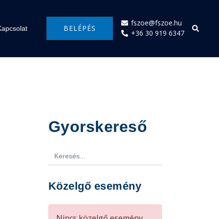
fszoe@fszoe.hu
BELÉPÉS
Kapcsolat
+36 30 919 6347
Gyorskereső
Search
for:
Közelgő esemény
Nincs közelgő esemény