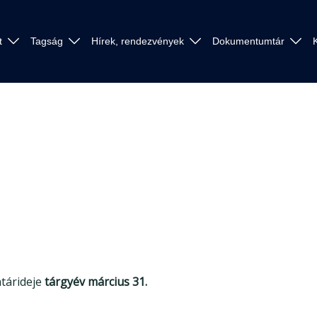
t
Tagság
Hírek, rendezvények
Dokumentumtár
atárideje
tárgyév március 31.