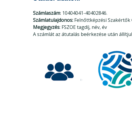
Számlaszám
: 10404041-40402846.
S
zámlatulajdonos:
Felnőttképzési Szakértők
Megjegyzés
: FSZOE tagdíj, név, év
A számlát az átutalás beérkezése után állítjuk