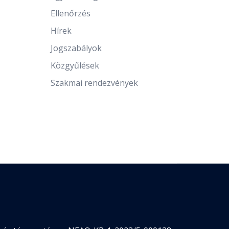
Ellenőrzés
Hírek
Jogszabályok
Közgyűlések
Szakmai rendezvények