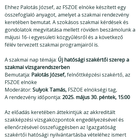
Ehhez Palotás József, az FSZOE elnöke készített egy
összefoglaló anyagot, amelyet a szakmai rendezvény
keretében bemutat. A szokásos szakmai kérdések és
gondolatok megvitatása mellett röviden beszámolunk a
májusi 16-i egyesületi közgyűlésről és a következő
félév tervezett szakmai programjairól is.
A szakmai nap témája:
Új hatósági szakértői szerep a
szakmai vizsgarendszerben
Bemutatja:
Palotás József,
felnőttképzési szakértő, az
FSZOE elnöke
Moderátor:
Sulyok Tamás,
FSZOE elnökségi tag,
A rendezvény időpontja:
2025. május 30. péntek, 15:00
Az előadás keretében áttekintjük az akkreditált
szakképzési vizsgaközpontok engedélyezésével és
ellenőrzésével összefüggésben az Igazgatóság
szakértői hatósági nyilvántartásba vételéhez ismert