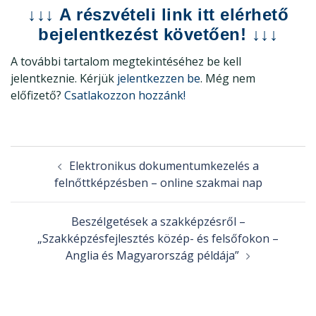
↓
↓
↓
A részvételi link itt elérhető
bejelentkezést követően! ↓
↓
↓
A további tartalom megtekintéséhez be kell
jelentkeznie. Kérjük
jelentkezzen be
. Még nem
előfizető?
Csatlakozzon hozzánk!
Post
Elektronikus dokumentumkezelés a
navigation
felnőttképzésben – online szakmai nap
Beszélgetések a szakképzésről –
„Szakképzésfejlesztés közép- és felsőfokon –
Anglia és Magyarország példája”