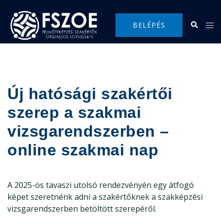
Skip
to
Search
Tog
BELÉPÉS
content
me
Új hatósági szakértői
szerep a szakmai
vizsgarendszerben –
online szakmai nap
A 2025-ös tavaszi utolsó rendezvényén egy átfogó
képet szeretnénk adni a szakértőknek a szakképzési
vizsgarendszerben betöltött szerepéről.