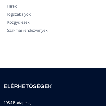
Hírek
Jogszabályok
Közgyűlések
Szakmai rendezvények
ELÉRHETŐSÉGEK
1054 Budapest,