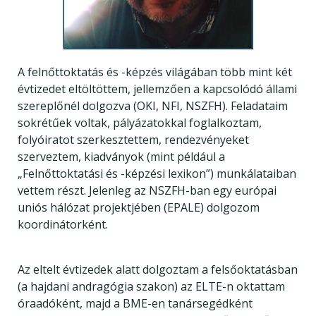
A felnőttoktatás és -képzés világában több mint két
évtizedet eltöltöttem, jellemzően a kapcsolódó állami
szereplőnél dolgozva (OKI, NFI, NSZFH). Feladataim
sokrétűek voltak, pályázatokkal foglalkoztam,
folyóiratot szerkesztettem, rendezvényeket
szerveztem, kiadványok (mint például a
„Felnőttoktatási és -képzési lexikon”) munkálataiban
vettem részt. Jelenleg az NSZFH-ban egy európai
uniós hálózat projektjében (EPALE) dolgozom
koordinátorként.
Az eltelt évtizedek alatt dolgoztam a felsőoktatásban
(a hajdani andragógia szakon) az ELTE-n oktattam
óraadóként, majd a BME-en tanársegédként