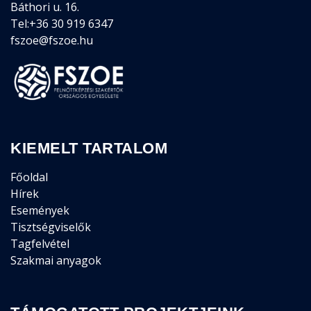
Báthori u. 16.
Tel:+36 30 919 6347
fszoe@fszoe.hu
KIEMELT TARTALOM
Főoldal
Hírek
Események
Tisztségviselők
Tagfelvétel
Szakmai anyagok