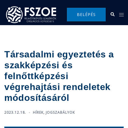
Skip
to
Search
Tog
BELÉPÉS
content
me
Társadalmi egyeztetés a
szakképzési és
felnőttképzési
végrehajtási rendeletek
módosításáról
2023.12.18.
HÍREK
,
JOGSZABÁLYOK