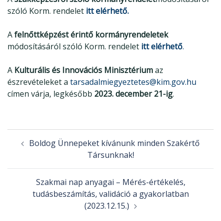
szóló Korm. rendelet
itt elérhető.
A
felnőttképzést érintő kormányrendeletek
módosításáról szóló Korm. rendelet
itt elérhető
.
A
Kulturális és Innovációs Minisztérium
az
észrevételeket a
tarsadalmiegyeztetes@kim.gov.hu
címen várja, legkésőbb
2023. december 21-ig
.
Post
Boldog Ünnepeket kívánunk minden Szakértő
navigation
Társunknak!
Szakmai nap anyagai – Mérés-értékelés,
tudásbeszámítás, validáció a gyakorlatban
(2023.12.15.)