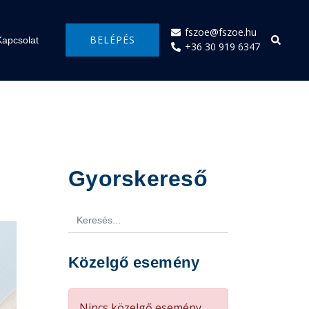
fszoe@fszoe.hu
Search
BELÉPÉS
Kapcsolat
+36 30 919 6347
Gyorskereső
Search
for:
Közelgő esemény
Nincs közelgő esemény