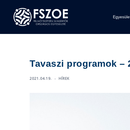
Skip
to
content
Egyesüle
Tavaszi programok – 
2021.04.19.
HÍREK