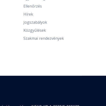
Ellenőrzés
Hírek
Jogszabályok
Közgyűlések
Szakmai rendezvények