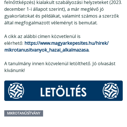
felnőttképzés) kialakult szabályozási helyzeteket (2023.
december 1-i állapot szerint), a már meglévő jó
gyakorlatokat és példákat, valamint számos a szerzők
által megfogalmazott véleményt is bemutat.
A cikk az alábbi címen közvetlenül is
elérhető:
https://www.
magyarkepesites.hu/hirek/
mikrotanusitvanyok_hazai_
alkalmazasa
.
A tanulmány innen közvelenül letölthető. Jó olvasást
kívánunk!
MIKROTANÚSÍTVÁNY