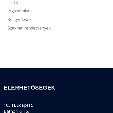
Hírek
Jogszabályok
Közgyűlések
Szakmai rendezvények
ELÉRHETŐSÉGEK
1054 Budapest,
Báthori u. 16.