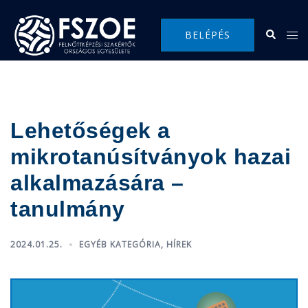
Skip
to
Search
Tog
BELÉPÉS
content
me
Lehetőségek a
mikrotanúsítványok hazai
alkalmazására –
tanulmány
2024.01.25.
EGYÉB KATEGÓRIA
,
HÍREK